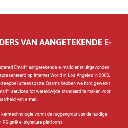
NDERS VAN AANGETEKENDE E-
istered Email™ aangetekende e-maildienst uitgevonden
epresenteerd op Internet World in Los Angeles in 2000,
-zeepbel uiteenspatte. Daarna hebben we hard gewerkt
ail™ services tot wereldwijde standaard te maken voor
baarheid van e-mail.
kerntechnologie vormt de ruggengraat van de huidige
n RSign® e-signature platforms.