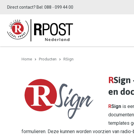
Direct contact? Bel:
088 - 099 44 00
Home
Producten
RSign
R
Sign 
en do
R
Sign
is ee
documenten 
templates g
formulieren. Deze kunnen worden voorzien van radio-