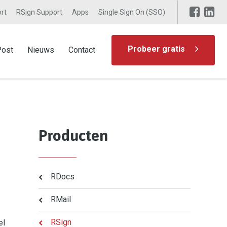
rt
RSign Support
Apps
Single Sign On (SSO)
Probeer gratis
Post
Nieuws
Contact
Producten
RDocs
RMail
RSign
el