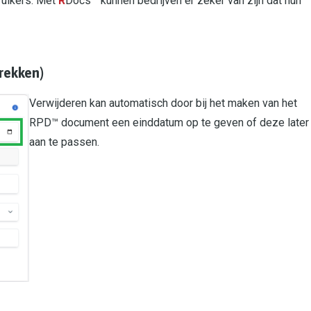
ruikers. Met
R
Docs™ kunnen bedrijven er zeker van zijn dat hun
rekken)
Verwijderen kan automatisch door bij het maken van het
RPD™ document een einddatum op te geven of deze later
aan te passen.